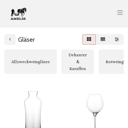
Gläser
Dekanter
Allzweckweingläser
&
Rotweinglä
Karaffen