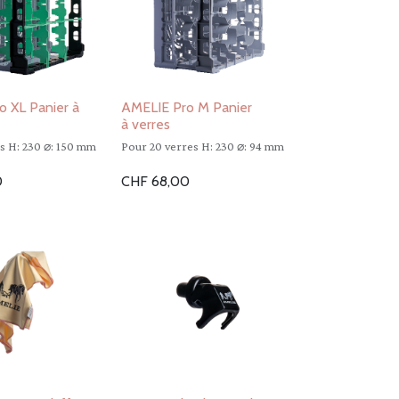
o XL Panier à
AMELIE Pro M Panier
à verres
s H: 230 ⌀: 150 mm
Pour 20 verres H: 230 ⌀: 94 mm
0
CHF
68,00