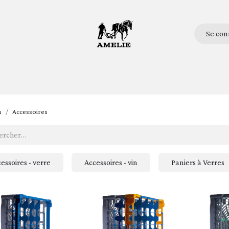
Se con
ueil
Bottles
Glasses
Lifestyle
Stories
Qui so
s
Accessoires
essoires - verre
Accessoires - vin
Paniers à Verres