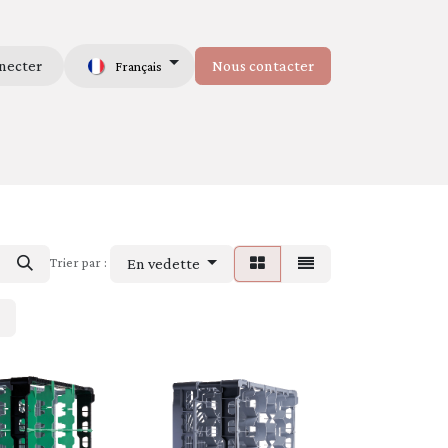
necter
Nous contacter
Français
mmes-nous
Trier par :
En vedette